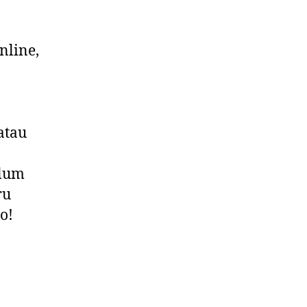
nline,
atau
elum
ru
o!