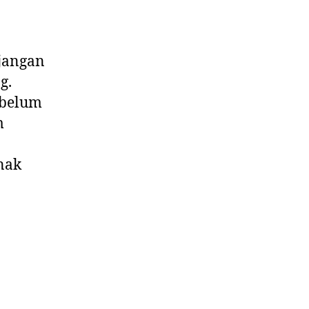
jangan
g.
 belum
m
nak