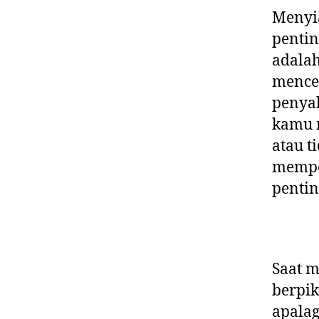
Menyi
penti
adalah
mence
penyak
kamu m
atau t
mempe
pentin
Saat m
berpik
apala