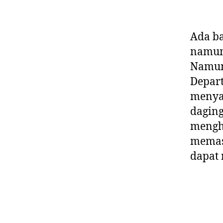
Ada ba
namun 
Namun
Depart
menya
daging
menghi
memasa
dapat 