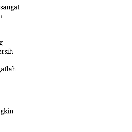
sangat
n
g
ersih
atlah
ngkin