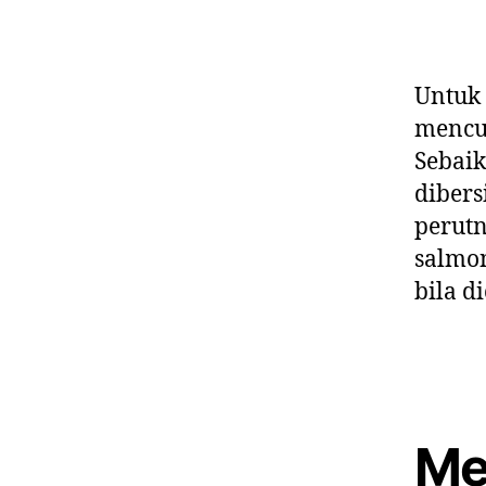
Untuk
mencuc
Sebaik
dibers
perutn
salmon
bila d
Me