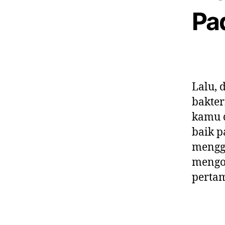
Pa
Lalu, 
bakter
kamu 
baik p
menggo
mengol
perta