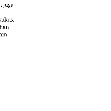
n juga
kukus,
ahan
lam