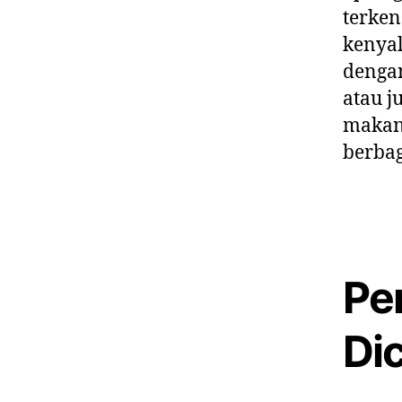
terken
kenyal
dengan
atau j
makana
berbag
Pe
Di