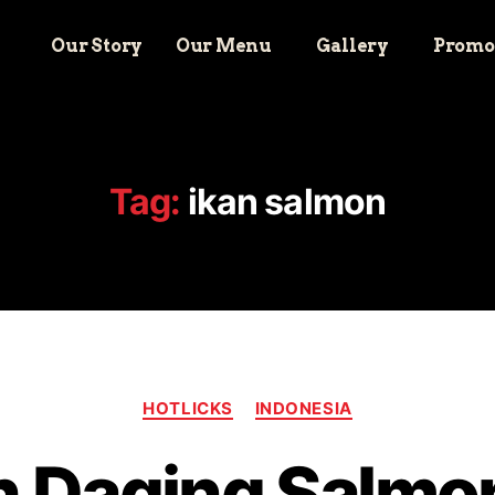
Our Story
Our Menu
Gallery
Promo
Tag:
ikan salmon
HOTLICKS
INDONESIA
 Daging Salm